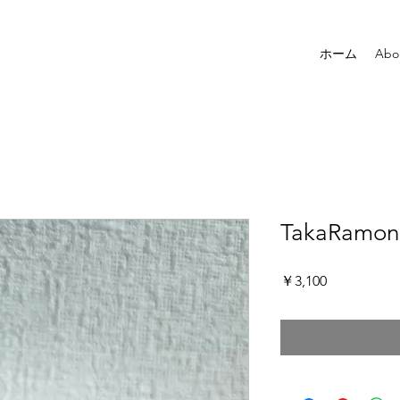
ホーム
Abo
TakaRamono
価
￥3,100
格